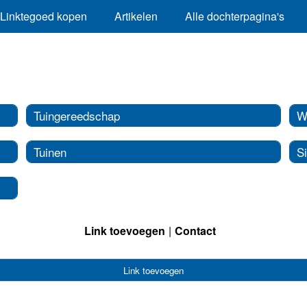
Linktegoed kopen
Artikelen
Alle dochterpagina's
Tuingereedschap
W
Tuinen
Si
Link toevoegen
Contact
Link toevoegen