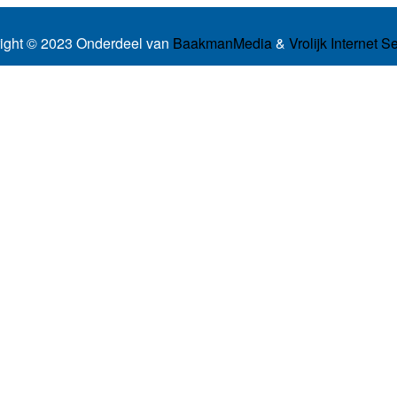
ight © 2023 Onderdeel van
BaakmanMedia
&
Vrolijk Internet S